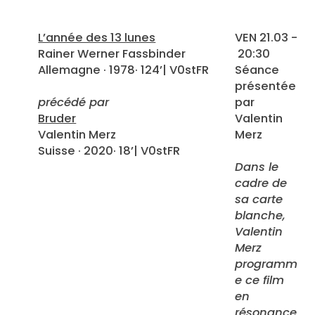
L’année des 13 lunes
VEN 21.03 -
Rainer Werner Fassbinder
20:30
Allemagne · 1978· 124’| V0stFR
Séance
présentée
précédé par
par
Bruder
Valentin
Valentin Merz
Merz
Suisse · 2020· 18’| V0stFR
Dans le
cadre de
sa carte
blanche,
Valentin
Merz
programm
e ce film
en
résonance