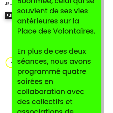
Boonmee, celui qui se
JEU 25.06 — 21:30
souvient de ses vies
PLEIN AIR
antérieures sur la
Place des Volontaires.
En plus de ces deux
séances, nous avons
+INFO+TRAILER
programmé quatre
soirées en
collaboration avec
des collectifs et
associations de