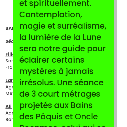
et spirituellement.
Contemplation,
magie et surréalisme,
BAIN DES PAQUIS
la lumière de la Lune
Séance de courts-métrages
sera notre guide pour
Fille de l’eau
éclairer certains
Sandra Desmazières
France, Portugal, Pays-Bas · 2025 · 15’ | VOstFR
mystères à jamais
irrésolus. Une séance
Lanawaru (Grand-père Caïman)
Agello Faccini Rueda
de 3 court métrages
Mexique, Colombie, USA · 2024 · 16’ | VOstFR
projetés aux Bains
Ali
Adnan Al Rajeev
des Pâquis et Oncle
Bangladesh, Philippines · 2025 · 15’ | VOstFR