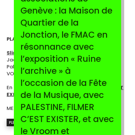
Genève : la Maison de
Quartier de la
Jonction, le FMAC en
PLACE DES VOLONTAIRES
résonnance avec
Slingshot Hiphop
l’exposition « Ruine
Jackie Reem Salloum
Palestine · 2008 · 89’ |
l’archive » à
VOstFR
l’occasion de la Fête
En collaboration avec
PALESTINE FILMER, C’EST
de la Musique, avec
EXISTER
PALESTINE, FILMER
MER 26.08 — 21:00
C’EST EXISTER, et avec
PLEIN AIR
le Vroom et