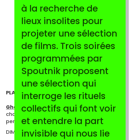
à la recherche de
lieux insolites pour
projeter une sélection
de films. Trois soirées
programmées par
Spoutnik proposent
une sélection qui
PLACE À L’EXTÉRIEUR DU FMAC
interroge les rituels
collectifs qui font voir
Ghost*choir
chaos clay
et entendre la part
performance · 60’
invisible qui nous lie
DIM 21.06 — 21:00